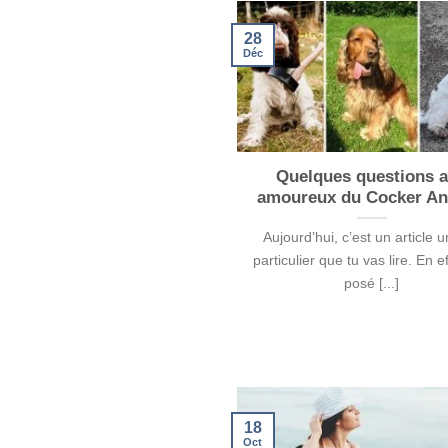
28
Déc
Quelques questions 
amoureux du Cocker An
Aujourd’hui, c’est un article 
particulier que tu vas lire. En eff
posé [...]
18
Oct