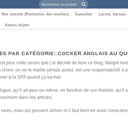
Recherche
pour :
Nos snoods (Protection des oreilles)
Gamelles
Laisse, harnais 
Autres objets
ES PAR CATÉGORIE:
COCKER ANGLAIS AU QU
t pour cette raison que j’ai décidé de faire ce blog. Malgré tout, 
n chien, on ne le répète jamais assez, est une responsabilité à 
ener à la SPA quand ça va mal.
fugue, qu’il ait peur ou même, en fonction de son histoire, qu’il 
 maximum dans les articles.
rares, mais qui peuvent arriver et il faut bien en avoir consci