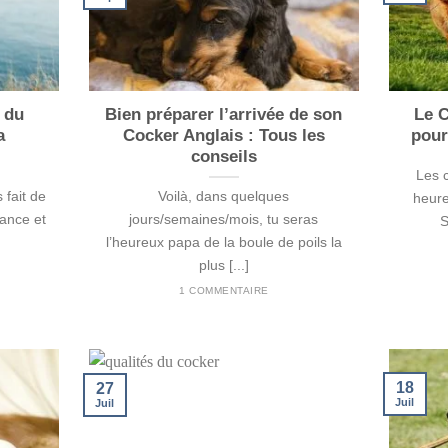
e du
Bien préparer l’arrivée de son
Le C
a
Cocker Anglais : Tous les
pour
conseils
Les c
 fait de
Voilà, dans quelques
heure
rance et
jours/semaines/mois, tu seras
S
l’heureux papa de la boule de poils la
plus [...]
1 COMMENTAIRE
18
27
Juil
Juil