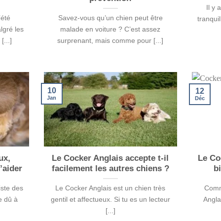
Il y 
’été
Savez-vous qu’un chien peut être
tranqui
gré les
malade en voiture ? C’est assez
[...]
surprenant, mais comme pour [...]
10
12
Jan
Déc
ux,
Le Cocker Anglais accepte t-il
Le Co
’aider
facilement les autres chiens ?
b
iste des
Le Cocker Anglais est un chien très
Comme
e dû à
gentil et affectueux. Si tu es un lecteur
Angla
[...]