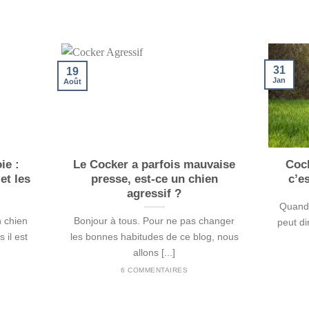
31
19
Jan
Août
ie :
Le Cocker a parfois mauvaise
Cock
et les
presse, est-ce un chien
c’e
agressif ?
Quand 
n chien
Bonjour à tous. Pour ne pas changer
peut di
 il est
les bonnes habitudes de ce blog, nous
allons [...]
6 COMMENTAIRES