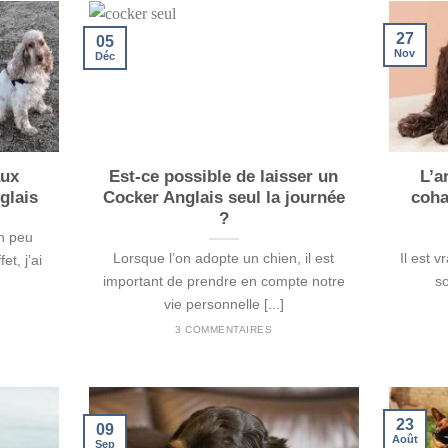
27
05
Nov
Déc
aux
Est-ce possible de laisser un
L’a
glais
Cocker Anglais seul la journée
coha
?
un peu
Lorsque l’on adopte un chien, il est
Il est v
et, j’ai
important de prendre en compte notre
so
vie personnelle [...]
3 COMMENTAIRES
23
09
Août
Sep