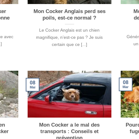
ker
Mon Cocker Anglais perd ses
Mo
onne
poils, est-ce normal ?
de
Le Cocker Anglais est un chien
ête avec
Génér
magnifique, n’est-ce pas ? Je suis
.]
un
certain que ce [...]
08
08
Mar
Mai
en
Mon Cocker a le mal des
Pour
cker
transports : Conseils et
fug
prévention