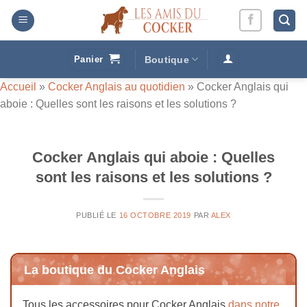
Passer
au
contenu
Panier
Boutique
Accueil
»
Cocker Anglais au quotidien
»
Cocker Anglais qui
aboie : Quelles sont les raisons et les solutions ?
Cocker Anglais qui aboie : Quelles
sont les raisons et les solutions ?
PUBLIÉ LE
16 OCTOBRE 2019
PAR
ALEX
La boutique du Cocker Anglais
Tous les accessoires pour Cocker Anglais
dans notre