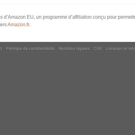
s d’Amazon EU, un programme d’affiliation conçu pour permettr
vers
Amazon.fr
.
ct
Politique de confidentialité
Mentions légales
CGV
Livraison et ret