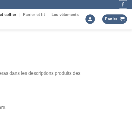
et collier
Panier et lit
Les vêtements
Panier
uveras dans les descriptions produits des
are.