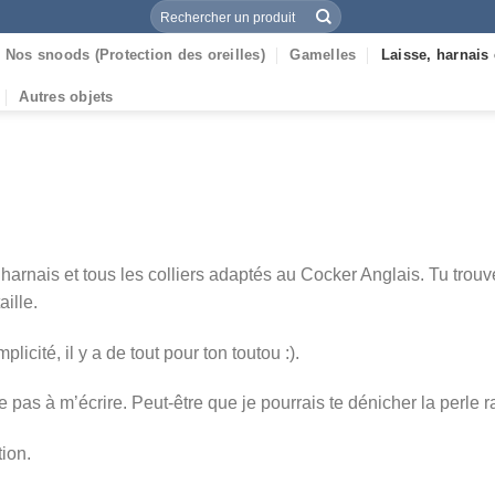
Recherche
pour :
Nos snoods (Protection des oreilles)
Gamelles
Laisse, harnais 
Autres objets
es harnais et tous les colliers adaptés au Cocker Anglais. Tu tro
aille.
licité, il y a de tout pour ton toutou :).
e pas à m’écrire. Peut-être que je pourrais te dénicher la perle r
ion.