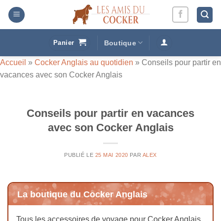
Passer
au
contenu
Panier
Boutique
Accueil
»
Cocker Anglais au quotidien
»
Conseils pour partir en
vacances avec son Cocker Anglais
Conseils pour partir en vacances
avec son Cocker Anglais
PUBLIÉ LE
25 MAI 2020
PAR
ALEX
La boutique du Cocker Anglais
Tous les accessoires de voyage pour Cocker Anglais