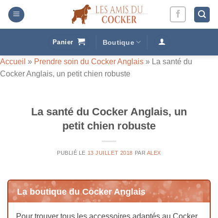
Passer
au
contenu
Panier
Boutique
Accueil
»
Prendre soin du Cocker Anglais
»
La santé du
Cocker Anglais, un petit chien robuste
La santé du Cocker Anglais, un
petit chien robuste
PUBLIÉ LE
13 JUILLET 2018
PAR
ALEX
La boutique du Cocker Anglais
Pour trouver tous les accessoires adaptés au Cocker