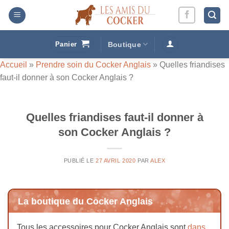
Passer
au
contenu
Panier
Boutique
Accueil
»
Prendre soin du Cocker Anglais
»
Quelles friandises
faut-il donner à son Cocker Anglais ?
Quelles friandises faut-il donner à
son Cocker Anglais ?
PUBLIÉ LE
27 AVRIL 2020
PAR
ALEX
La boutique du Cocker Anglais
Tous les accessoires pour Cocker Anglais sont
dans