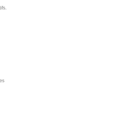
ifs.
res