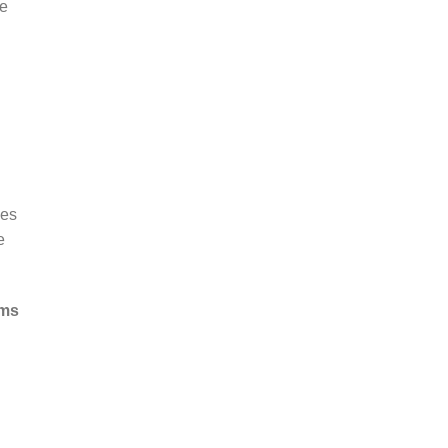
de
es
e
ums