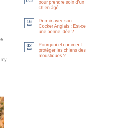
Août
pour prendre soin d’un
chien âgé
Dormir avec son
16
Juil
Cocker Anglais : Est-ce
une bonne idée ?
ge
Pourquoi et comment
02
Juil
protéger les chiens des
moustiques ?
 n’y