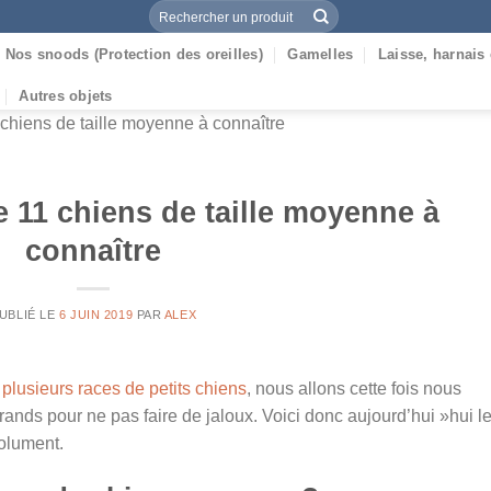
Recherche
pour :
Nos snoods (Protection des oreilles)
Gamelles
Laisse, harnais 
Autres objets
 chiens de taille moyenne à connaître
e 11 chiens de taille moyenne à
connaître
UBLIÉ LE
6 JUIN 2019
PAR
ALEX
e
plusieurs races de petits chiens
, nous allons cette fois nous
ands pour ne pas faire de jaloux. Voici donc aujourd’hui »hui l
olument.