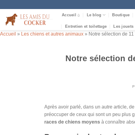
Passer
au
Accueil ⌂
Le blog
Boutique
contenu
Entretien et toilettage
Les jouets
Accueil
»
Les chiens et autres animaux
»
Notre sélection de 11
Notre sélection d
P
Après avoir parlé, dans un autre article, d
préoccuper de ceux qui sont un peu plus gr
races de chiens moyens
à connaître abs