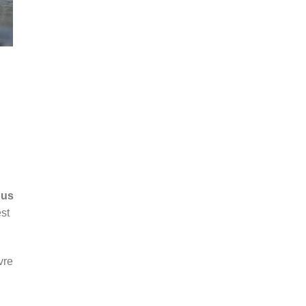
ous
est
vre